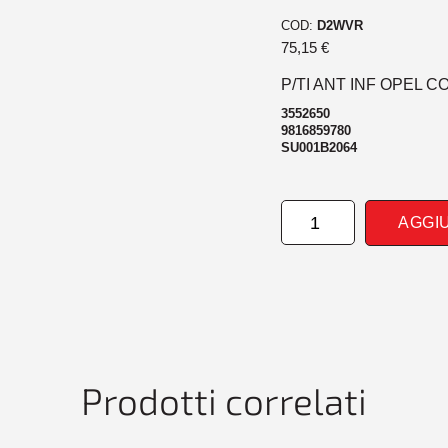
COD:
D2WVR
75,15
€
P/TI ANT INF OPEL 
3552650
9816859780
SU001B2064
PARAURTI
AGGI
ANTERIORE
INF
OPEL
COMBO-
COMBO
LIFE
06/18>
quantità
Prodotti correlati