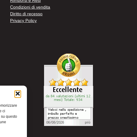
Rimborsi e Resi
Condizioni di vendita
Diritto di recesso
Privacy Policy
memorizzare
e ci
i su questo
cune