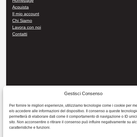
Homepage
Acquista
Il mio account
Chi Siamo
Lavora con noi
Contatti
Gestisci Consenso
Per fornire le migliori esperienze, utilizziamo tecnologie come i cookie per 
e/o accedere alle informazioni del dispositivo. Il consenso a queste tecnologi
permetterà di elaborare dati come il comportamento di navigazione o ID unic
sito. Non acconsentire o ritirare il consenso può influire negativamente su al
caratteristiche e funzioni.