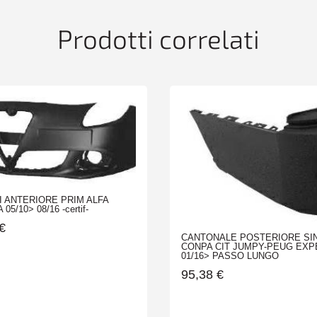
CS
11/87>
Prodotti correlati
quantità
 ANTERIORE PRIM ALFA
05/10> 08/16 -certif-
€
CANTONALE POSTERIORE SI
CONPA CIT JUMPY-PEUG EXP
01/16> PASSO LUNGO
95,38
€