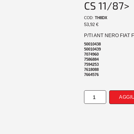
CS 11/87>
COD:
TH8DX
53,92
€
P/TI ANT NERO FIAT 
50010438
50010439
7074960
7586884
7594253
7618088
7664576
PARAURTI
AGGI
ANTERIORE
NERO
FIAT
FIORINO
11/87>12/06
UNO