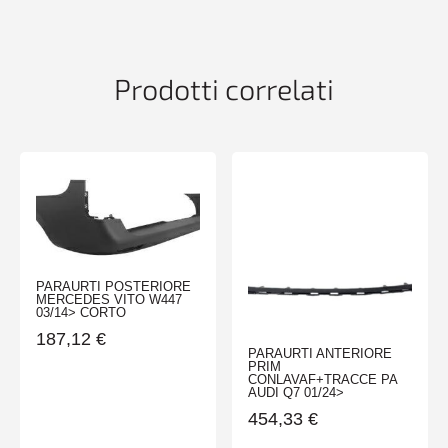
GRAN
VITARA
01/01>09/05
quantità
Prodotti correlati
PARAURTI POSTERIORE
MERCEDES VITO W447
03/14> CORTO
187,12
€
PARAURTI ANTERIORE
PRIM
CONLAVAF+TRACCE PA
AUDI Q7 01/24>
454,33
€