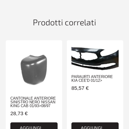
CERATO
09/03>12/07
4PORTE
Prodotti correlati
quantità
PARAURTI ANTERIORE
KIA CEE'D 01/12>
85,57
€
CANTONALE ANTERIORE
SINISTRO NERO NISSAN
KING CAB 01/93>08/97
28,73
€
AGGIUNGI
AGGIUNGI