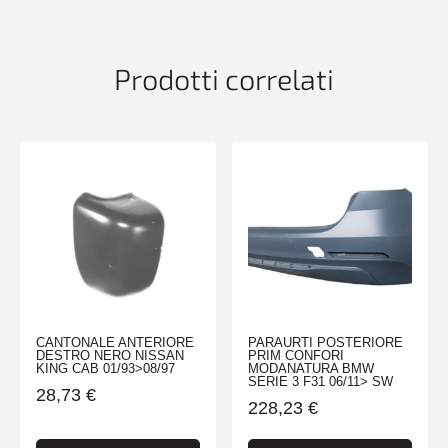
Y
09/03>09/06
-
Prodotti correlati
TUV-
quantità
CANTONALE ANTERIORE
PARAURTI POSTERIORE
DESTRO NERO NISSAN
PRIM CONFORI
KING CAB 01/93>08/97
MODANATURA BMW
SERIE 3 F31 06/11> SW
28,73
€
228,23
€