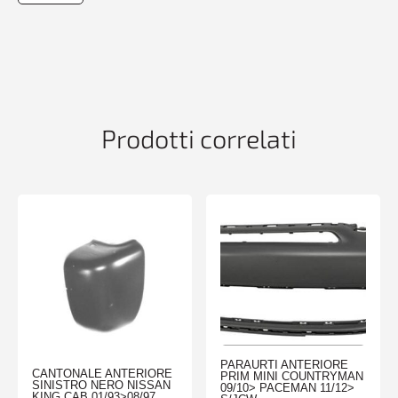
PRIM
CONLAVAF
BMW
SERIE
3
E90-
E91
Prodotti correlati
03/05>08/08
quantità
PARAURTI ANTERIORE
CANTONALE ANTERIORE
PRIM MINI COUNTRYMAN
SINISTRO NERO NISSAN
09/10> PACEMAN 11/12>
KING CAB 01/93>08/97