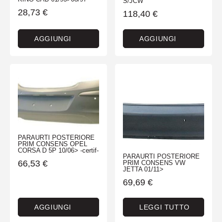
S/JCW
28,73
€
118,40
€
AGGIUNGI
AGGIUNGI
PARAURTI POSTERIORE
PRIM CONSENS OPEL
CORSA D 5P 10/06> -certif-
PARAURTI POSTERIORE
66,53
€
PRIM CONSENS VW
JETTA 01/11>
69,69
€
AGGIUNGI
LEGGI TUTTO