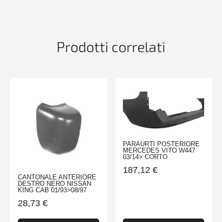
INSIGNIA
01/09>
-
TUV-
Prodotti correlati
ES-
quantità
PARAURTI POSTERIORE
MERCEDES VITO W447
03/14> CORTO
187,12
€
CANTONALE ANTERIORE
DESTRO NERO NISSAN
KING CAB 01/93>08/97
28,73
€