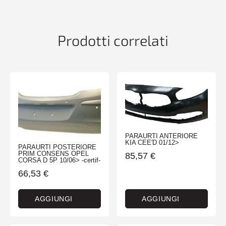
GOLF
6
01/09>
Prodotti correlati
-
TUV-
quantità
PARAURTI ANTERIORE
KIA CEE'D 01/12>
PARAURTI POSTERIORE
PRIM CONSENS OPEL
85,57
€
CORSA D 5P 10/06> -certif-
66,53
€
AGGIUNGI
AGGIUNGI