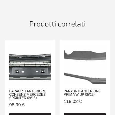
GRIGL
NISS
MICRA
K13
Prodotti correlati
10>13
quantità
PARAURTI ANTERIORE
PARAURTI ANTERIORE
CONSENS MERCEDES
PRIM VW UP 05/16>
SPRINTER 09/13>
118,02
€
98,99
€