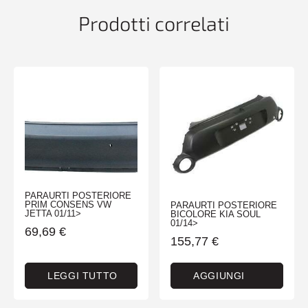
M5
Prodotti correlati
09/00>06/03
quantità
PARAURTI POSTERIORE
PRIM CONSENS VW
PARAURTI POSTERIORE
JETTA 01/11>
BICOLORE KIA SOUL
01/14>
69,69
€
155,77
€
LEGGI TUTTO
AGGIUNGI