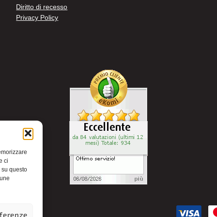
Diritto di recesso
Privacy Policy
memorizzare
e ci
i su questo
cune
eferenze