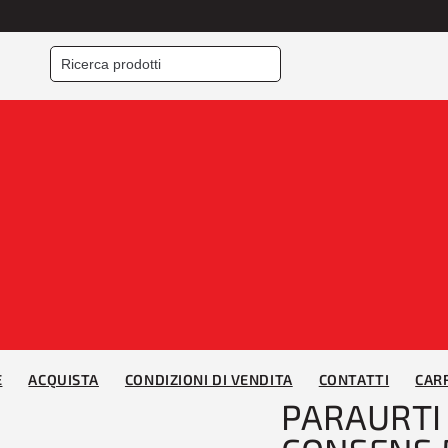
Home
/
PARAURTI
/
Para
ANTERIORE PRIM CO
01/06>08/08
E
ACQUISTA
CONDIZIONI DI VENDITA
CONTATTI
CAR
PARAURTI