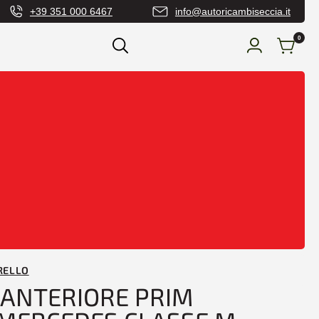
+39 351 000 6467
info@autoricambiseccia.it
0
urti Anteriore e Posteriore
/ PARAURTI
NSENS MERCEDES CLASSE M W164
RELLO
 ANTERIORE PRIM