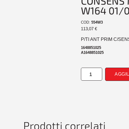
CONSENS 
W164 01/
COD:
554W3
113,07
€
P/TI ANT PRIM C/SE
1648851025
A1648851025
PARAURTI
AGGI
ANTERIORE
PRIM
CONSENS
MERCEDES
CLASSE
M
W164
01/06>08/08
Prodotti correlati
quantità