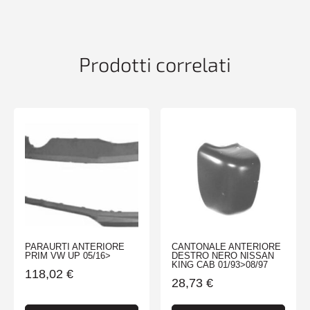
MERIVA
05/10>12/13
-
TUV-
Prodotti correlati
ES-
quantità
PARAURTI ANTERIORE
CANTONALE ANTERIORE
PRIM VW UP 05/16>
DESTRO NERO NISSAN
KING CAB 01/93>08/97
118,02
€
28,73
€