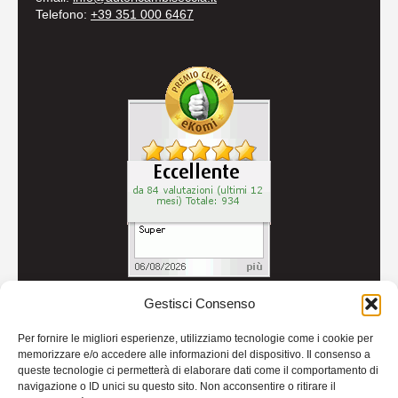
Telefono:
+39 351 000 6467
Gestisci Consenso
© 2026
Autoricambi Seccia
- P.IVA IT04434240711 -
Per fornire le migliori esperienze, utilizziamo tecnologie come i cookie per
Credits
memorizzare e/o accedere alle informazioni del dispositivo. Il consenso a
queste tecnologie ci permetterà di elaborare dati come il comportamento di
navigazione o ID unici su questo sito. Non acconsentire o ritirare il