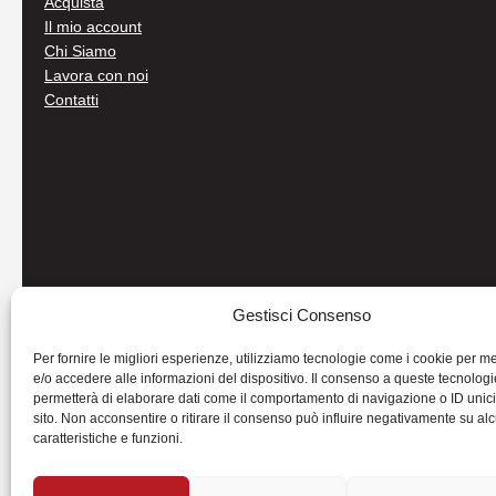
Acquista
Il mio account
Chi Siamo
Lavora con noi
Contatti
Gestisci Consenso
Per fornire le migliori esperienze, utilizziamo tecnologie come i cookie per 
e/o accedere alle informazioni del dispositivo. Il consenso a queste tecnologi
permetterà di elaborare dati come il comportamento di navigazione o ID unic
sito. Non acconsentire o ritirare il consenso può influire negativamente su al
caratteristiche e funzioni.