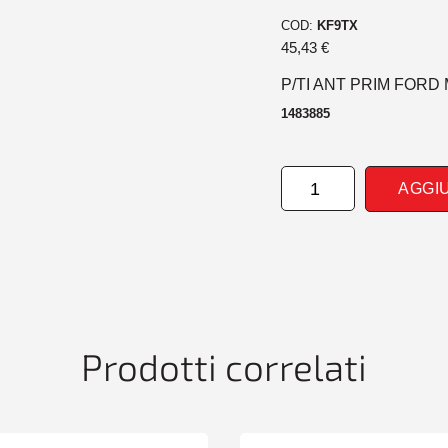
COD:
KF9TX
45,43
€
P/TI ANT PRIM FORD
1483885
PARAURTI
AGGI
ANTERIORE
PRIM
FORD
MONDEO
03/07>09/10
quantità
Prodotti correlati