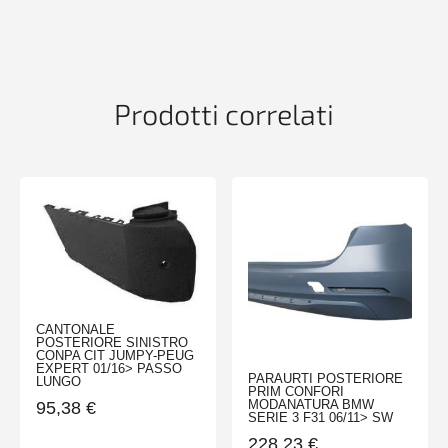
CLASSE
C
W204
06/07>
ELEG/AVANTG
Prodotti correlati
quantità
CANTONALE
POSTERIORE SINISTRO
CONPA CIT JUMPY-PEUG
EXPERT 01/16> PASSO
PARAURTI POSTERIORE
LUNGO
PRIM CONFORI
MODANATURA BMW
95,38
€
SERIE 3 F31 06/11> SW
228,23
€