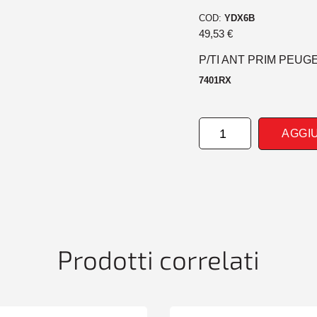
COD:
YDX6B
49,53
€
P/TI ANT PRIM PEUGE
7401RX
PARAURTI
AGGI
ANTERIORE
PRIM
PEUGEOT
206
PLUS
04/09>
quantità
Prodotti correlati