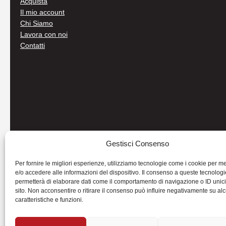
Acquista
Il mio account
Chi Siamo
Lavora con noi
Contatti
Gestisci Consenso
Per fornire le migliori esperienze, utilizziamo tecnologie come i cookie per 
e/o accedere alle informazioni del dispositivo. Il consenso a queste tecnologi
permetterà di elaborare dati come il comportamento di navigazione o ID unic
sito. Non acconsentire o ritirare il consenso può influire negativamente su al
caratteristiche e funzioni.