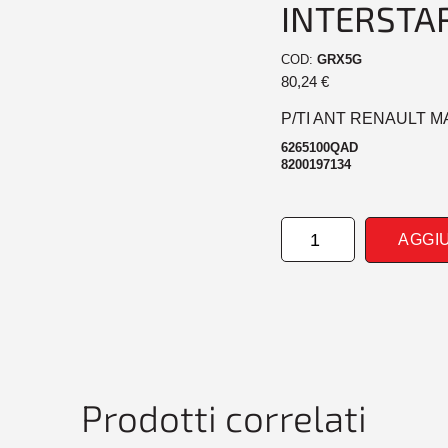
INTERSTAR
COD:
GRX5G
80,24
€
P/TI ANT RENAULT M
6265100QAD
8200197134
PARAURTI
AGGI
ANTERIORE
RENAULT
MASTER-
NISSAN
INTERSTAR
12/03>
quantità
Prodotti correlati