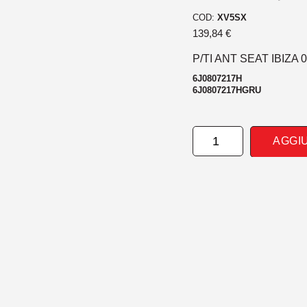
COD:
XV5SX
139,84
€
P/TI ANT SEAT IBIZA 
6J0807217H
6J0807217HGRU
PARAURTI
AGGI
ANTERIORE
SEAT
IBIZA
01/08>
-
TUV-
ES-
quantità