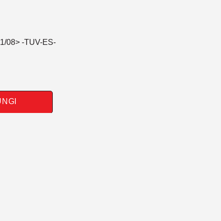
01/08> -TUV-ES-
UNGI