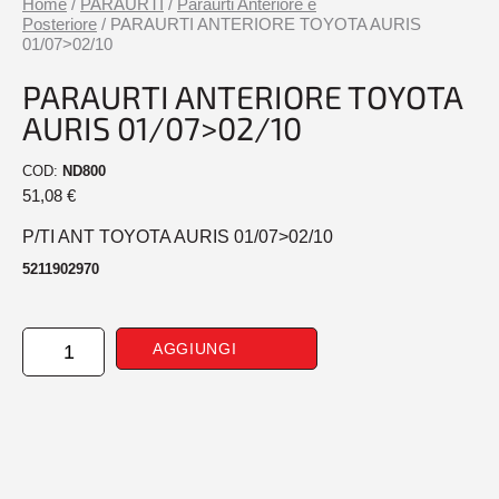
Home
/
PARAURTI
/
Paraurti Anteriore e
Posteriore
/ PARAURTI ANTERIORE TOYOTA AURIS
01/07>02/10
PARAURTI ANTERIORE TOYOTA
AURIS 01/07>02/10
COD:
ND800
51,08
€
P/TI ANT TOYOTA AURIS 01/07>02/10
5211902970
PARAURTI
AGGIUNGI
ANTERIORE
TOYOTA
AURIS
01/07>02/10
quantità