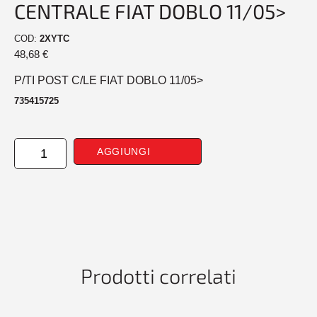
CENTRALE FIAT DOBLO 11/05>
COD:
2XYTC
48,68
€
P/TI POST C/LE FIAT DOBLO 11/05>
735415725
PARAURTI
AGGIUNGI
POSTERIORE
CENTRALE
FIAT
DOBLO
11/05>
quantità
Prodotti correlati