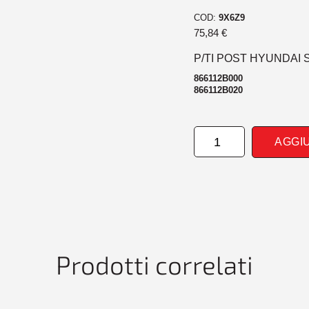
COD:
9X6Z9
75,84
€
P/TI POST HYUNDAI 
866112B000
866112B020
PARAURTI
AGGI
POSTERIORE
HYUNDAI
SANTAFE
05/06>
quantità
Prodotti correlati