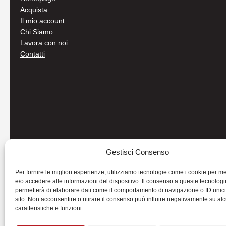
Acquista
Il mio account
Chi Siamo
Lavora con noi
Contatti
Gestisci Consenso
Per fornire le migliori esperienze, utilizziamo tecnologie come i cookie per 
e/o accedere alle informazioni del dispositivo. Il consenso a queste tecnologi
permetterà di elaborare dati come il comportamento di navigazione o ID unic
sito. Non acconsentire o ritirare il consenso può influire negativamente su al
caratteristiche e funzioni.