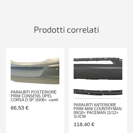
W202
ELEGANCE
06/93>06/00
quantità
Prodotti correlati
PARAURTI POSTERIORE
PRIM CONSENS OPEL
CORSA D 5P 10/06> -certif-
PARAURTI ANTERIORE
66,53
€
PRIM MINI COUNTRYMAN
09/10> PACEMAN 11/12>
S/JCW
118,40
€