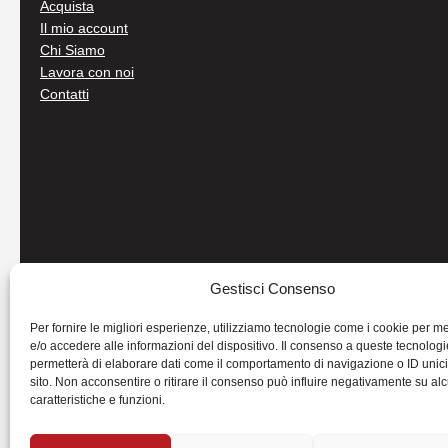
Acquista
Il mio account
Chi Siamo
Lavora con noi
Contatti
Gestisci Consenso
Per fornire le migliori esperienze, utilizziamo tecnologie come i cookie per 
e/o accedere alle informazioni del dispositivo. Il consenso a queste tecnologi
permetterà di elaborare dati come il comportamento di navigazione o ID unic
sito. Non acconsentire o ritirare il consenso può influire negativamente su al
caratteristiche e funzioni.