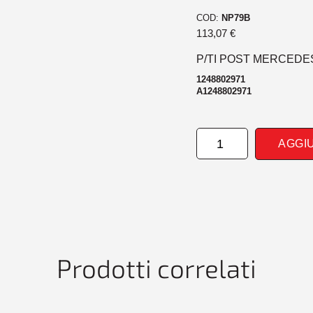
COD:
NP79B
113,07
€
P/TI POST MERCEDES
1248802971
A1248802971
PARAURTI
AGGI
POSTERIORE
MERCEDES
W124
07/93>06/95
quantità
Prodotti correlati