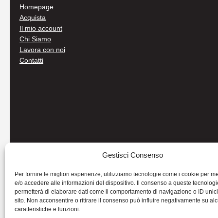
Homepage
Acquista
Il mio account
Chi Siamo
Lavora con noi
Contatti
Gestisci Consenso
Per fornire le migliori esperienze, utilizziamo tecnologie come i cookie per 
e/o accedere alle informazioni del dispositivo. Il consenso a queste tecnologi
permetterà di elaborare dati come il comportamento di navigazione o ID unic
sito. Non acconsentire o ritirare il consenso può influire negativamente su al
caratteristiche e funzioni.