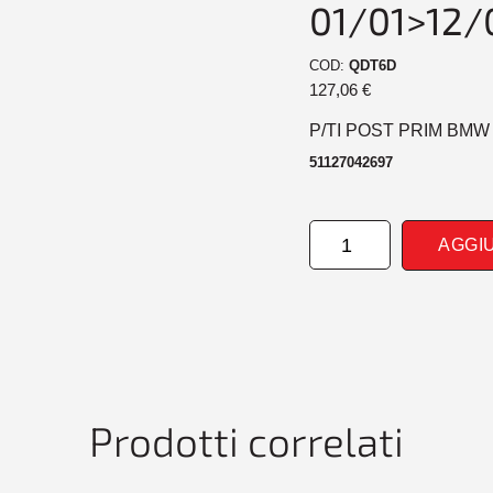
01/01>12/
COD:
QDT6D
127,06
€
P/TI POST PRIM BMW 
51127042697
PARAURTI
AGGI
POSTERIORE
PRIM
BMW
SERIE
7
E65/E66
01/01>12/04
quantità
Prodotti correlati