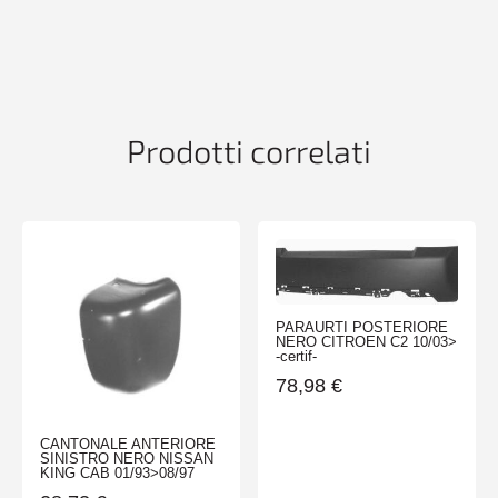
CONPDC
BMW
SERIE
1
F40
07/19>
Prodotti correlati
LUXURY
120D
quantità
PARAURTI POSTERIORE
NERO CITROEN C2 10/03>
-certif-
78,98
€
CANTONALE ANTERIORE
SINISTRO NERO NISSAN
KING CAB 01/93>08/97