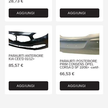
28,73
€
AGGIUNGI
AGGIUNGI
PARAURTI ANTERIORE
KIA CEE'D 01/12>
PARAURTI POSTERIORE
PRIM CONSENS OPEL
85,57
€
CORSA D 5P 10/06> -certif-
66,53
€
AGGIUNGI
AGGIUNGI