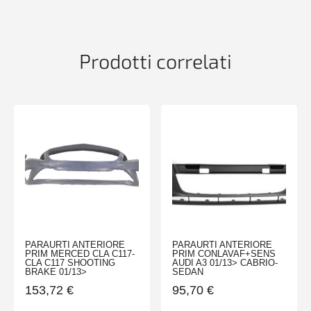
SERIE
3
E90
03/05>08/08
Prodotti correlati
quantità
PARAURTI ANTERIORE
PARAURTI ANTERIORE
PRIM MERCED CLA C117-
PRIM CONLAVAF+SENS
CLA C117 SHOOTING
AUDI A3 01/13> CABRIO-
BRAKE 01/13>
SEDAN
153,72
€
95,70
€