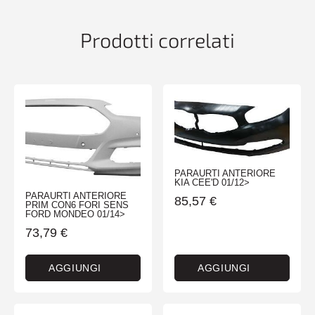
E91
SW
Prodotti correlati
03/05>08/08
quantità
PARAURTI ANTERIORE
KIA CEE'D 01/12>
PARAURTI ANTERIORE
85,57
€
PRIM CON6 FORI SENS
FORD MONDEO 01/14>
73,79
€
AGGIUNGI
AGGIUNGI