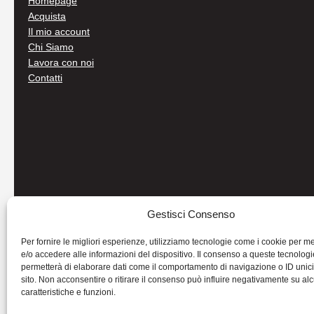
Homepage
Acquista
Il mio account
Chi Siamo
Lavora con noi
Contatti
Gestisci Consenso
Per fornire le migliori esperienze, utilizziamo tecnologie come i cookie per 
e/o accedere alle informazioni del dispositivo. Il consenso a queste tecnologi
permetterà di elaborare dati come il comportamento di navigazione o ID unic
sito. Non acconsentire o ritirare il consenso può influire negativamente su al
caratteristiche e funzioni.