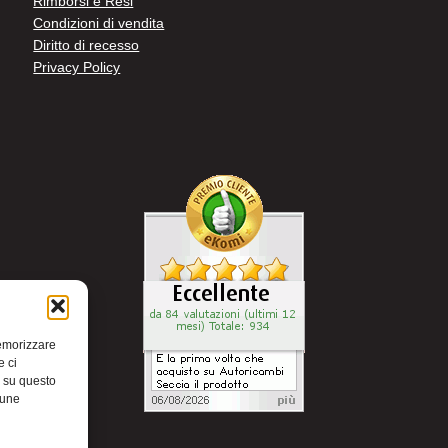
Rimborsi e Resi
Condizioni di vendita
Diritto di recesso
Privacy Policy
memorizzare
e ci
i su questo
cune