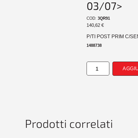
03/07>
COD:
3QR91
140,62
€
P/TI POST PRIM C/S
1488738
PARAURTI
AGGI
POSTERIORE
PRIM
CONSENS
FORD
MONDEO
SW
03/07>
quantità
Prodotti correlati