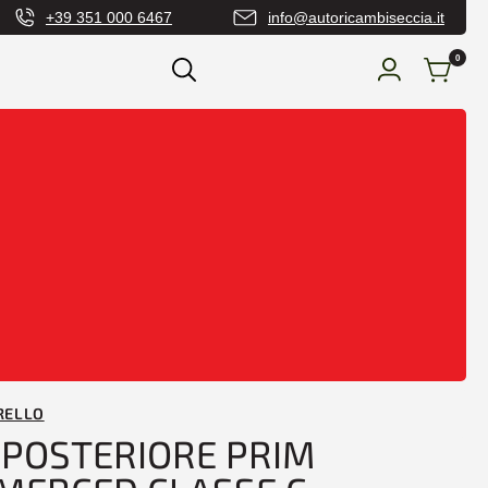
+39 351 000 6467
info@autoricambiseccia.it
0
urti Anteriore e Posteriore
/ PARAURTI
NSENS MERCED CLASSE C W204 06/07>
RELLO
 POSTERIORE PRIM