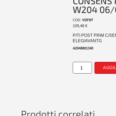
CONSENS 
W204 06/
COD:
VDFNT
109,48
€
P/TI POST PRIM C/S
ELEG/AVANTG
A2048801340
PARAURTI
AGGI
POSTERIORE
PRIM
CONSENS
MERCED
CLASSE
C
W204
06/07>
Prodotti correlati
ELEG/AVANTG