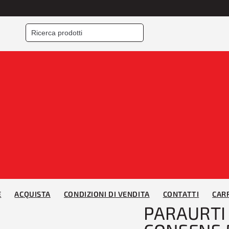
Home
/
PARAURTI
/
Para
POSTERIORE PRIM CO
ELEG/AVANTG
E
ACQUISTA
CONDIZIONI DI VENDITA
CONTATTI
CAR
PARAURTI