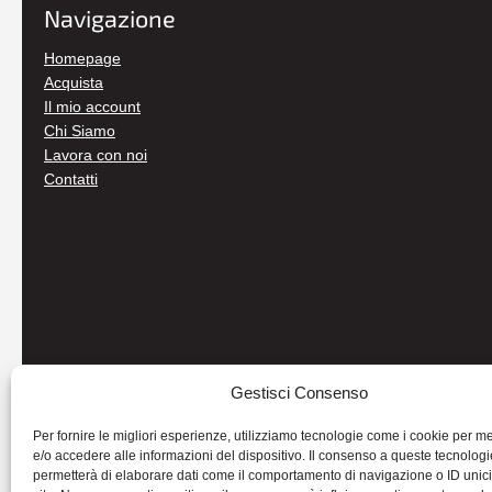
Navigazione
Homepage
Acquista
Il mio account
Chi Siamo
Lavora con noi
Contatti
Gestisci Consenso
Per fornire le migliori esperienze, utilizziamo tecnologie come i cookie per 
e/o accedere alle informazioni del dispositivo. Il consenso a queste tecnologi
permetterà di elaborare dati come il comportamento di navigazione o ID unic