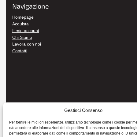
Navigazione
Homepage
Acquista
Il mio account
Chi Siamo
Lavora con noi
Contatti
Gestisci Consenso
Per fornire le migliori esperienze, utilizziamo tecnologie come i cookie per 
e/o accedere alle informazioni del dispositivo. Il consenso a queste tecnologi
permetterà di elaborare dati come il comportamento di navigazione o ID unic