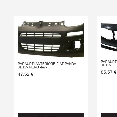
PARAURTI
PARAURTI ANTERIORE FIAT PANDA
01/12>
01/12> NERO -tuv-
85,57
€
47,52
€