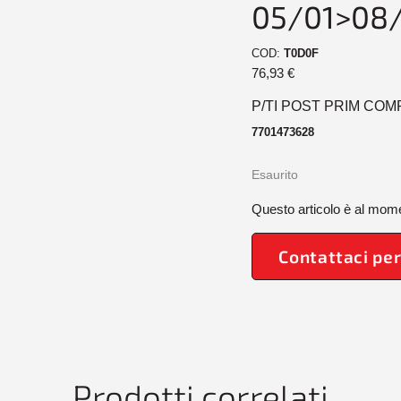
05/01>08
COD:
T0D0F
76,93
€
P/TI POST PRIM COM
7701473628
Esaurito
Questo articolo è al mome
Contattaci per
Prodotti correlati