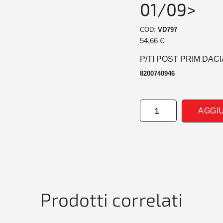
01/09>
COD:
VD797
54,66
€
P/TI POST PRIM DAC
8200740946
PARAURTI
AGGI
POSTERIORE
PRIM
DACIA
SANDERO
STEPWAY
01/09>
quantità
Prodotti correlati