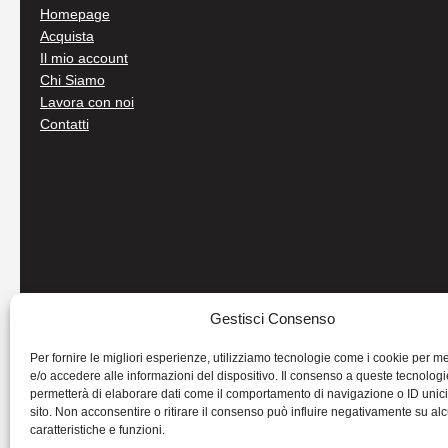
Homepage
Acquista
Il mio account
Chi Siamo
Lavora con noi
Contatti
Gestisci Consenso
Per fornire le migliori esperienze, utilizziamo tecnologie come i cookie per 
e/o accedere alle informazioni del dispositivo. Il consenso a queste tecnologi
permetterà di elaborare dati come il comportamento di navigazione o ID unic
sito. Non acconsentire o ritirare il consenso può influire negativamente su al
caratteristiche e funzioni.