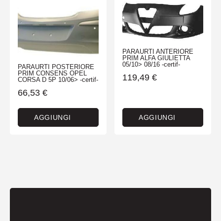
PARAURTI ANTERIORE
PRIM ALFA GIULIETTA
05/10> 08/16 -certif-
PARAURTI POSTERIORE
PRIM CONSENS OPEL
119,49
€
CORSA D 5P 10/06> -certif-
66,53
€
AGGIUNGI
AGGIUNGI