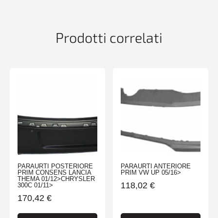
SW
-
TUV-
Prodotti correlati
ES-
quantità
PARAURTI POSTERIORE
PARAURTI ANTERIORE
PRIM CONSENS LANCIA
PRIM VW UP 05/16>
THEMA 01/12>CHRYSLER
118,02
€
300C 01/11>
170,42
€