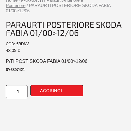
Home
/
PARAURTI
/
Paraurti Anteriore e
Posteriore
/ PARAURTI POSTERIORE SKODA FABIA
01/00>12/06
PARAURTI POSTERIORE SKODA
FABIA 01/00>12/06
COD:
5BDNV
43,09
€
P/TI POST SKODA FABIA 01/00>12/06
6Y6807421
PARAURTI
AGGIUNGI
POSTERIORE
SKODA
FABIA
01/00>12/06
quantità