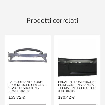
GRAN
VITARA
01/01>09/05
quantità
Prodotti correlati
PARAURTI ANTERIORE
PARAURTI POSTERIORE
PRIM MERCED CLA C117-
PRIM CONSENS LANCIA
CLA C117 SHOOTING
THEMA 01/12>CHRYSLER
BRAKE 01/13>
300C 01/11>
153,72
€
170,42
€