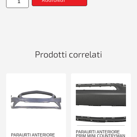
AGGIUNGI
PARAURTI
ANTERIORE
DESTRO
HONDA
CR-
V
01/07>
quantità
Prodotti correlati
PARAURTI ANTERIORE
PARAURTI ANTERIORE
PRIM MINI COUNTRYMAN