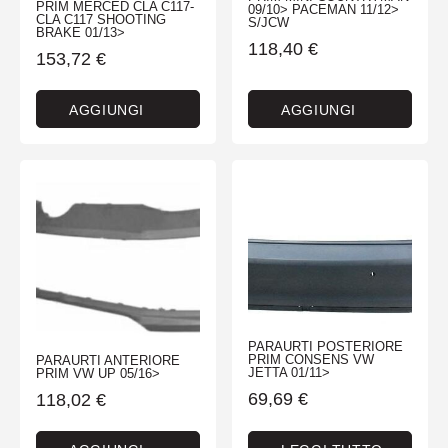
PRIM MERCED CLA C117-
09/10> PACEMAN 11/12>
CLA C117 SHOOTING
S/JCW
BRAKE 01/13>
118,40
€
153,72
€
AGGIUNGI
AGGIUNGI
PARAURTI POSTERIORE
PRIM CONSENS VW
PARAURTI ANTERIORE
JETTA 01/11>
PRIM VW UP 05/16>
69,69
€
118,02
€