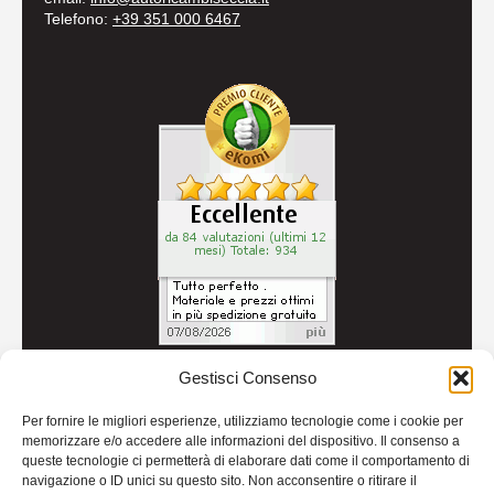
Telefono:
+39 351 000 6467
Gestisci Consenso
© 2026
Autoricambi Seccia
- P.IVA IT04434240711 -
Per fornire le migliori esperienze, utilizziamo tecnologie come i cookie per
Credits
memorizzare e/o accedere alle informazioni del dispositivo. Il consenso a
queste tecnologie ci permetterà di elaborare dati come il comportamento di
navigazione o ID unici su questo sito. Non acconsentire o ritirare il