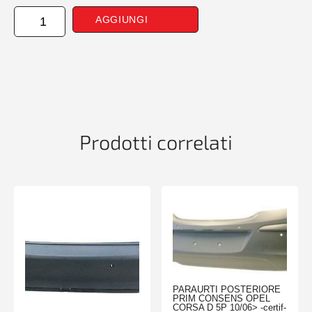
CANTONAL
AGGIUNGI
ANTERIORE
DESTRO
CONPDC+PA
AUDI
Q3
07/18>
quantità
Prodotti correlati
PARAURTI POSTERIORE
PRIM CONSENS OPEL
CORSA D 5P 10/06> -certif-