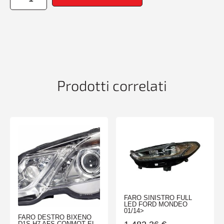
SINISTRO
H7
CON
MOTORINO
EL
SEAT
ALHAMBRA
08/10>
Prodotti correlati
quantità
FARO SINISTRO FULL
LED FORD MONDEO
01/14>
FARO DESTRO BIXENO
D1S-H7 AFS CONMOT EL