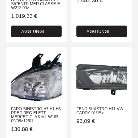
1.482,36
€
S/CENTR MER CLASSE E
W212 09>
1.019,33
€
AGGIUNGI
AGGIUNGI
FARO SINISTRO H7-H1-H3
FEND SINISTRO H11 VW
PRED REG ELETT
CADDY 01/15>
MERCED CLAS ML W163
93,09
€
09/98>12/01
130,88
€