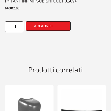
P/TI ANT INF MITSUBISHI COLT 01/09>
6400C106
PARAURTI
AGGIUNGI
ANTERIORE
INF
MITSUBISHI
COLT
01/09>
quantità
Prodotti correlati