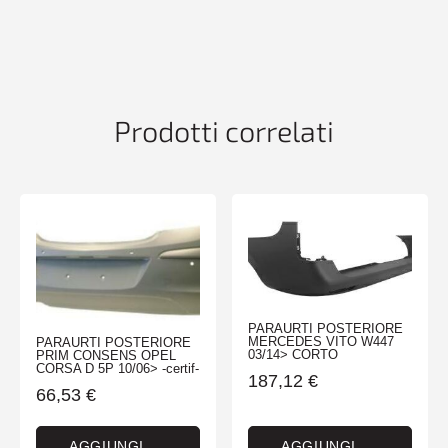
VW
TOURAN
09/10>
-
TUV-
quantità
Prodotti correlati
PARAURTI POSTERIORE
MERCEDES VITO W447
PARAURTI POSTERIORE
03/14> CORTO
PRIM CONSENS OPEL
CORSA D 5P 10/06> -certif-
187,12
€
66,53
€
AGGIUNGI
AGGIUNGI