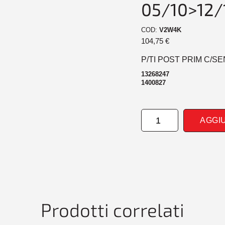
05/10>12/
COD:
V2W4K
104,75
€
P/TI POST PRIM C/SE
13268247
1400827
PARAURTI
AGGI
POSTERIORE
PRIM
CONSENS
OPEL
MERIVA
05/10>12/13
quantità
Prodotti correlati