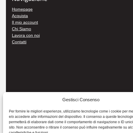
Homepage
Acquista
Il mio account
Chi Siamo
Lavora con noi
Contatti
Gestisci Consenso
Per fornire le migliori esperienze, utilizziamo tecnologie come i cookie per 
e/o accedere alle informazioni del dispositivo. Il consenso a queste tecnologi
permetterà di elaborare dati come il comportamento di navigazione o ID unic
sito. Non acconsentire o ritirare il consenso può influire negativamente su al
caratteristiche e funzioni.