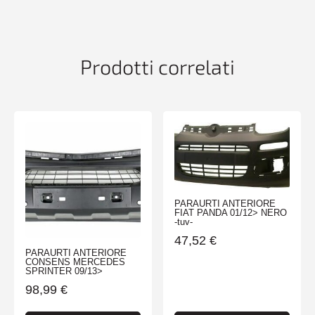
10/03>
-
certif-
quantità
Prodotti correlati
PARAURTI ANTERIORE
FIAT PANDA 01/12> NERO
-tuv-
47,52
€
PARAURTI ANTERIORE
CONSENS MERCEDES
SPRINTER 09/13>
98,99
€