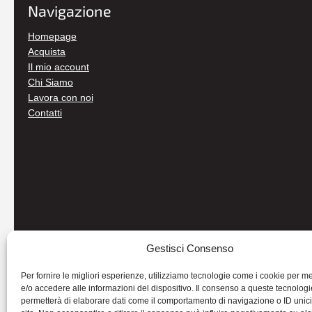
Navigazione
Homepage
Acquista
Il mio account
Chi Siamo
Lavora con noi
Contatti
Gestisci Consenso
Per fornire le migliori esperienze, utilizziamo tecnologie come i cookie per 
e/o accedere alle informazioni del dispositivo. Il consenso a queste tecnologi
permetterà di elaborare dati come il comportamento di navigazione o ID unic