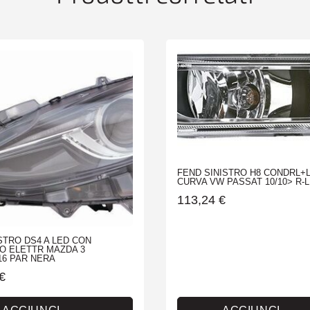
ROVER
SPORT
02/05>
quantità
FEND SINISTRO H8 CONDRL+L
CURVA VW PASSAT 10/10> R-L
113,24
€
STRO DS4 A LED CON
O ELETTR MAZDA 3
/16 PAR NERA
€