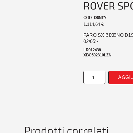
ROVER SP
COD:
D6NTY
1.114,64
€
FARO SX BIXENO D1
02/05>
LR012438
XBC502310LZN
FARO
AGGI
SINISTRO
BIXENO
D1S-
H7-
H8
AFS
CONM
EL
Prodotti correlati
RANGE